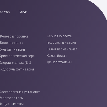
ество
Блог
Серная кислота
Железо в порошке
Гидроксид натрия
Железная вата
Калия перманганат
Сульфит натрия
Калия йодат
Кристаллическая сера
Фенолфталеин
Хлорид железа (III)
Гидросульфат натрия
Электролизная установка
Разогреватель
Защитные очки