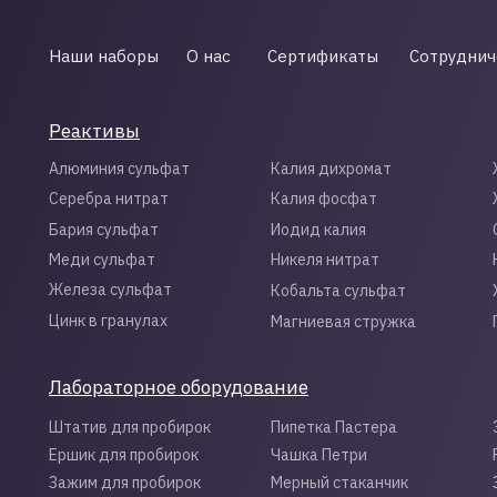
Наши наборы
О нас
Сертификаты
Сотруднич
Реактивы
Алюминия сульфат
Калия дихромат
Серебра нитрат
Калия фосфат
Бария сульфат
Иодид калия
Меди сульфат
Никеля нитрат
Железа сульфат
Кобальта сульфат
Цинк в гранулах
Магниевая стружка
Лабораторное оборудование
Штатив для пробирок
Пипетка Пастера
Ершик для пробирок
Чашка Петри
Зажим для пробирок
Мерный стаканчик