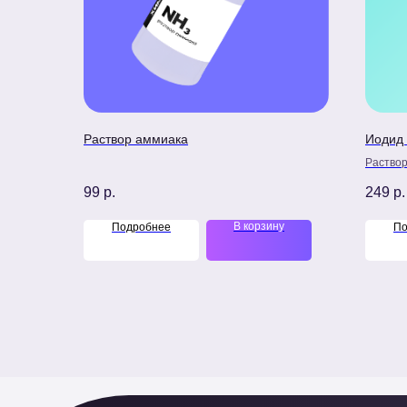
Раствор аммиака
Иодид 
Раствор
99
р.
249
р.
В корзину
Подробнее
По