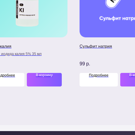
калия
Сульфит натрия
 иодида калия 5% 35 мл
99
р.
В корзину
В к
дробнее
Подробнее