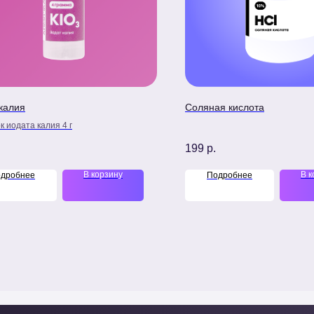
калия
Соляная кислота
 иодата калия 4 г
199
р.
В корзину
В к
дробнее
Подробнее