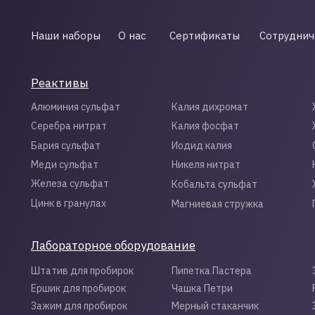
Наши наборы
О нас
Сертификаты
Сотруднич
Реактивы
Алюминия сульфат
Калия дихромат
Серебра нитрат
Калия фосфат
Бария сульфат
Иодид калия
Меди сульфат
Никеля нитрат
Железа сульфат
Кобальта сульфат
Цинк в гранулах
Магниевая стружка
Лабораторное оборудование
Штатив для пробирок
Пипетка Пастера
Ершик для пробирок
Чашка Петри
Зажим для пробирок
Мерный стаканчик