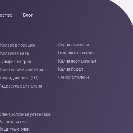
ество
Блог
Серная кислота
Железо в порошке
Гидроксид натрия
Железная вата
Калия перманганат
Сульфит натрия
Калия йодат
Кристаллическая сера
Фенолфталеин
Хлорид железа (III)
Гидросульфат натрия
Электролизная установка
Разогреватель
Защитные очки