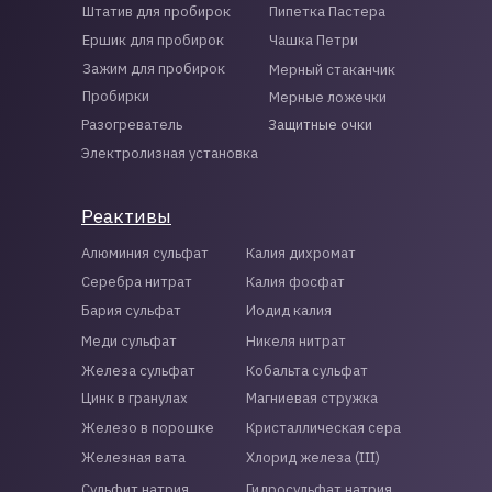
Штатив для пробирок
Пипетка Пастера
Ершик для пробирок
Чашка Петри
Зажим для пробирок
Мерный стаканчик
Пробирки
Мерные ложечки
Разогреватель
Защитные очки
Электролизная установка
Реактивы
Алюминия сульфат
Калия дихромат
Серебра нитрат
Калия фосфат
Бария сульфат
Иодид калия
Меди сульфат
Никеля нитрат
Железа сульфат
Кобальта сульфат
Цинк в гранулах
Магниевая стружка
Железо в порошке
Кристаллическая сера
Железная вата
Хлорид железа (III)
Сульфит натрия
Гидросульфат натрия