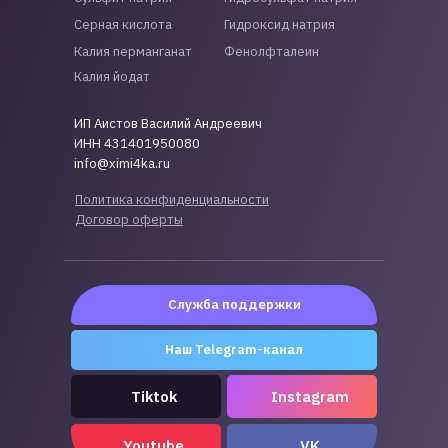
Серная кислота
Гидроксид натрия
Калия перманганат
Фенолфталеин
Калия йодат
ИП Аистов Василий Андреевич
ИНН 431401950080
info@ximi4ka.ru
Политика конфиденциальности
Договор оферты
Служба поддержки
Наш Telegram-канал
Tiktok
Instagram
Youtube
VK