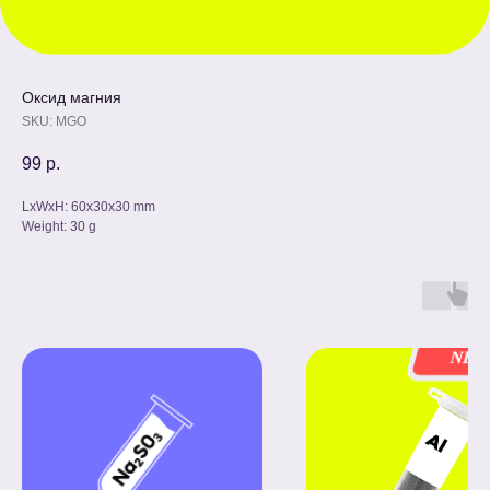
Оксид магния
SKU:
MGO
99
р.
LxWxH: 60x30x30 mm
Weight: 30 g
NE