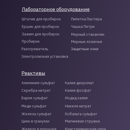
Лабораторное оборудование
Штатив для пробирок
Пипетка Пастера
Ершик для пробирок
Чашка Петри
Зажим для пробирок
Мерный стаканчик
Пробирки
Мерные ложечки
Разогреватель
Защитные очки
Электролизная установка
Реактивы
Алюминия сульфат
Калия дихромат
Серебра нитрат
Калия фосфат
Бария сульфат
Иодид калия
Меди сульфат
Никеля нитрат
Железа сульфат
Кобальта сульфат
Цинк в гранулах
Магниевая стружка
Железо в порошке
Кристаллическая сера