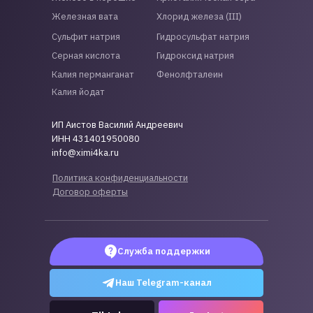
Железная вата
Хлорид железа (III)
Сульфит натрия
Гидросульфат натрия
Серная кислота
Гидроксид натрия
Калия перманганат
Фенолфталеин
Калия йодат
ИП Аистов Василий Андреевич
ИНН 431401950080
info@ximi4ka.ru
Политика конфиденциальности
Договор оферты
Служба поддержки
Наш Telegram-канал