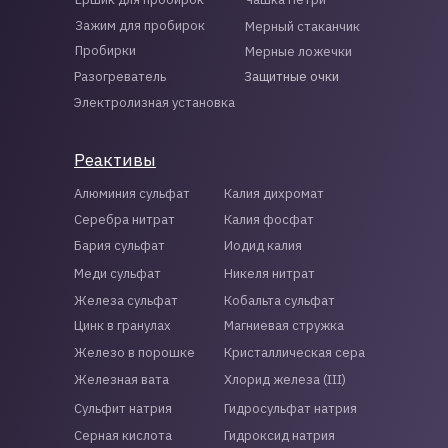
Зажим для пробирок
Мерный стаканчик
Пробирки
Мерные ложечки
Разогреватель
Защитные очки
Электролизная установка
Реактивы
Алюминия сульфат
Калия дихромат
Серебра нитрат
Калия фосфат
Бария сульфат
Иодид калия
Меди сульфат
Никеля нитрат
Железа сульфат
Кобальта сульфат
Цинк в гранулах
Магниевая стружка
Железо в порошке
Кристаллическая сера
Железная вата
Хлорид железа (III)
Сульфит натрия
Гидросульфат натрия
Серная кислота
Гидроксид натрия