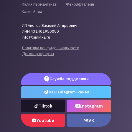
Калия перманганат
Фенолфталеин
Калия йодат
ИП Аистов Василий Андреевич
ИНН 431401950080
info@ximi4ka.ru
Политика конфиденциальности
Договор оферты
Служба поддержки
Наш Telegram-канал
Tiktok
Instagram
Youtube
VK