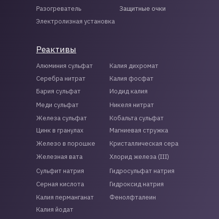
Разогреватель
Защитные очки
Электролизная установка
Реактивы
Алюминия сульфат
Калия дихромат
Серебра нитрат
Калия фосфат
Бария сульфат
Иодид калия
Меди сульфат
Никеля нитрат
Железа сульфат
Кобальта сульфат
Цинк в гранулах
Магниевая стружка
Железо в порошке
Кристаллическая сера
Железная вата
Хлорид железа (III)
Сульфит натрия
Гидросульфат натрия
Серная кислота
Гидроксид натрия
Калия перманганат
Фенолфталеин
Калия йодат