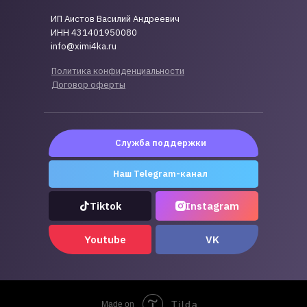
ИП Аистов Василий Андреевич
ИНН 431401950080
info@ximi4ka.ru
Политика конфиденциальности
Договор оферты
Служба поддержки
Наш Telegram-канал
Tiktok
Instagram
Youtube
VK
Tilda
Made on